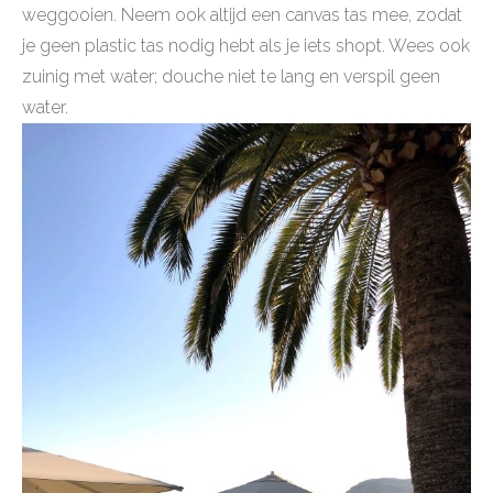
weggooien. Neem ook altijd een canvas tas mee, zodat
je geen plastic tas nodig hebt als je iets shopt. Wees ook
zuinig met water; douche niet te lang en verspil geen
water.