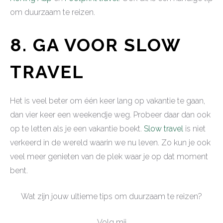
om duurzaam te reizen.
8. GA VOOR SLOW
TRAVEL
Het is veel beter om één keer lang op vakantie te gaan,
dan vier keer een weekendje weg. Probeer daar dan ook
op te letten als je een vakantie boekt.
Slow travel
is niet
verkeerd in de wereld waarin we nu leven. Zo kun je ook
veel meer genieten van de plek waar je op dat moment
bent.
Wat zijn jouw ultieme tips om duurzaam te reizen?
Volg mij