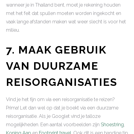
wanneer je in Thailand bent, moet je rekening houden
met het feit dat spullen moeten worden ingekocht en
vaak lange afstanden maken wat weer slecht is voor het
milieu.
7. MAAK GEBRUIK
VAN DUURZAME
REISORGANISATIES
Vind je het fijn om via een reisorganisatie te reizen?
Prima! Let dan wel op dat je boekt via een duurzame
reisorganisatie. Als je Googlet vind je talloze
mogelijkheden. Een aantal voorbeelden zijn
Shoestring
,
Koning Aap
en
Footprint travel
. Ook dit is een handige tip