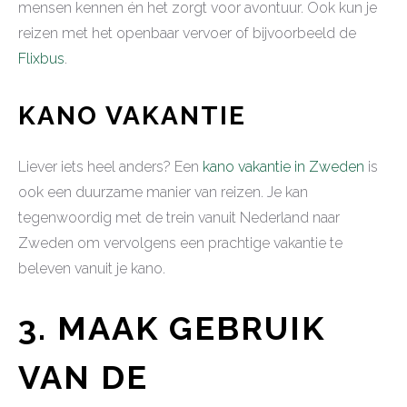
mensen kennen én het zorgt voor avontuur. Ook kun je
reizen met het openbaar vervoer of bijvoorbeeld de
Flixbus
.
KANO VAKANTIE
Liever iets heel anders? Een
kano vakantie in Zweden
is
ook een duurzame manier van reizen. Je kan
tegenwoordig met de trein vanuit Nederland naar
Zweden om vervolgens een prachtige vakantie te
beleven vanuit je kano.
3. MAAK GEBRUIK
VAN DE