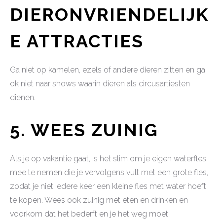
DIERONVRIENDELIJK
E ATTRACTIES
Ga niet op kamelen, ezels of andere dieren zitten en ga
ok niet naar shows waarin dieren als circusartiesten
dienen.
5. WEES ZUINIG
Als je op vakantie gaat, is het slim om je eigen waterfles
mee te nemen die je vervolgens vult met een grote fles,
zodat je niet iedere keer een kleine fles met water hoeft
te kopen. Wees ook zuinig met eten en drinken en
voorkom dat het bederft en je het weg moet