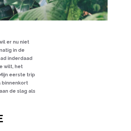
l er nu niet
atig in de
mad inderdaad
 wilt, het
ijn eerste trip
a binnenkort
aan de slag als
E