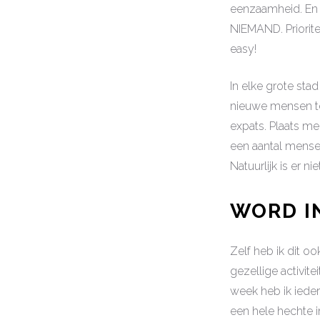
eenzaamheid. En da
NIEMAND. Priorit
easy!
In elke grote sta
nieuwe mensen te
expats. Plaats m
een aantal mensen
Natuurlijk is er n
WORD I
Zelf heb ik dit o
gezellige activit
week heb ik ieder
een hele hechte i