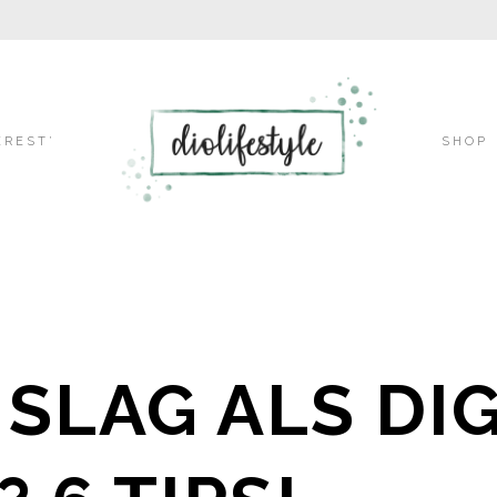
Skip
EREST’
SHOP
to
content
 SLAG ALS DI