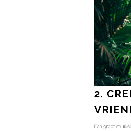
2. CR
VRIE
Een groot struike