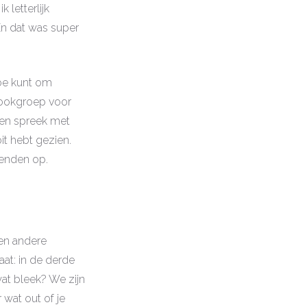
 letterlijk
En dat was super
toe kunt om
bookgroep voor
 en spreek met
it hebt gezien.
rienden op.
 en andere
at: in de derde
wat bleek? We zijn
 wat out of je