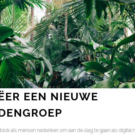
EËER EEN NIEUWE
NDENGROEP
lblok als mensen nadenken om aan de slag te gaan als digital 