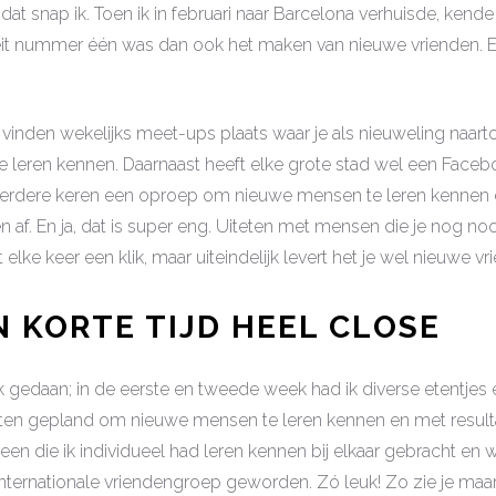
t snap ik. Toen ik in februari naar Barcelona verhuisde, kende ik
eit nummer één was dan ook het maken van nieuwe vrienden. 
d vinden wekelijks meet-ups plaats waar je als nieuweling naar
 leren kennen. Daarnaast heeft elke grote stad wel een Face
eerdere keren een oproep om nieuwe mensen te leren kennen
 af. En ja, dat is super eng. Uiteten met mensen die je nog noo
iet elke keer een klik, maar uiteindelijk levert het je wel nieuwe v
N KORTE TIJD HEEL CLOSE
ok gedaan; in de eerste en tweede week had ik diverse etentjes
eiten gepland om nieuwe mensen te leren kennen en met resulta
een die ik individueel had leren kennen bij elkaar gebracht en 
nternationale vriendengroep geworden. Zó leuk! Zo zie je maar