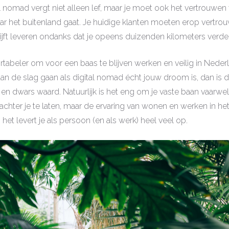
l nomad vergt niet alleen lef, maar je moet ook het vertrouwen 
ar het buitenland gaat. Je huidige klanten moeten erop vertrou
ijft leveren ondanks dat je opeens duizenden kilometers verder
rtabeler om voor een baas te blijven werken en veilig in Nederl
an de slag gaan als digital nomad écht jouw droom is, dan is d
en dwars waard. Natuurlijk is het eng om je vaste baan vaarwel
 achter je te laten, maar de ervaring van wonen en werken in het
het levert je als persoon (en als werk) heel veel op.