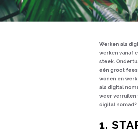
Werken als dig
werken vanaf e
steek. Ondertu
één groot feest
wonen en werken
als digital nom
weer verruilen 
digital nomad? 
1. ST