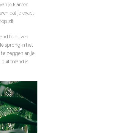
van je klanten
wen dat je exact
op zit.
and te blijven
ie sprong in het
 te zeggen en je
 buitenland is