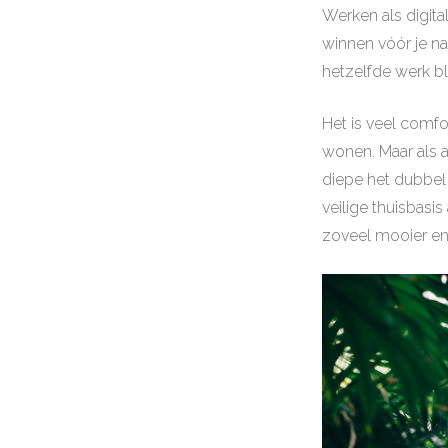
Werken als digita
winnen vóór je na
hetzelfde werk bl
Het is veel comfo
wonen. Maar als a
diepe het dubbel 
veilige thuisbasis
zoveel mooier en 