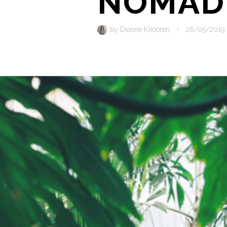
NOMAD?
by
Dionne Knooren
•
26/05/2019