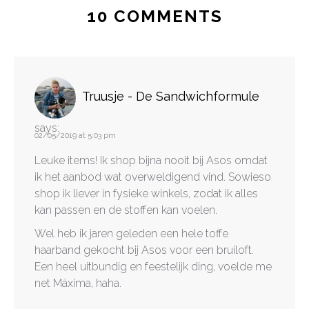
10 COMMENTS
Truusje - De Sandwichformule
says:
02/05/2019 at 5:03 pm
Leuke items! Ik shop bijna nooit bij Asos omdat
ik het aanbod wat overweldigend vind. Sowieso
shop ik liever in fysieke winkels, zodat ik alles
kan passen en de stoffen kan voelen.
Wel heb ik jaren geleden een hele toffe
haarband gekocht bij Asos voor een bruiloft.
Een heel uitbundig en feestelijk ding, voelde me
net Máxima, haha.