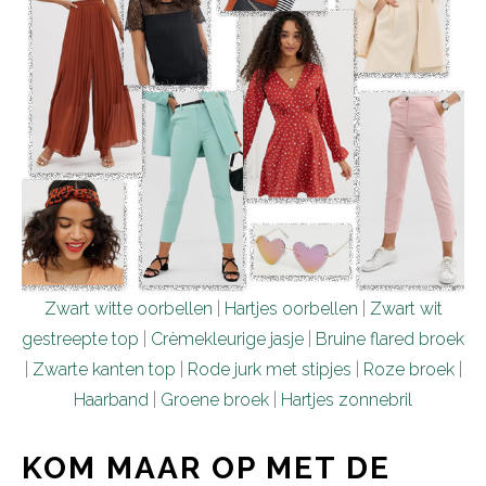
Zwart witte oorbellen
|
Hartjes oorbellen
|
Zwart wit
gestreepte top
|
Crèmekleurige jasje
|
Bruine flared broek
|
Zwarte kanten top
|
Rode jurk met stipjes
|
Roze broek
|
Haarband
|
Groene broek
|
Hartjes zonnebril
KOM MAAR OP MET DE