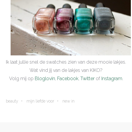
Ik laat jullie snel de swatches zien van deze mooie lakjes.
Wat vind jij van de lakjes van KIKO?
Volg mij op
Bloglovin
,
Facebook
,
Twitter
of
Instagram
.
beauty
mijn liefde voor
new in