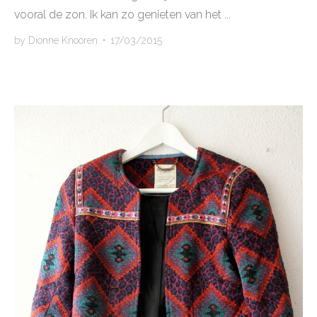
vooral de zon. Ik kan zo genieten van het ...
by
Dionne Knooren
•
17/03/2015