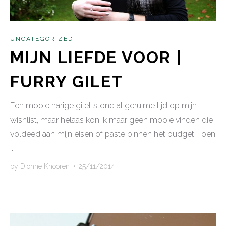
UNCATEGORIZED
MIJN LIEFDE VOOR |
FURRY GILET
Een mooie harige gilet stond al geruime tijd op mijn
wishlist, maar helaas kon ik maar geen mooie vinden die
voldeed aan mijn eisen of paste binnen het budget. Toen
...
by
Dionne Knooren
•
25/11/2014