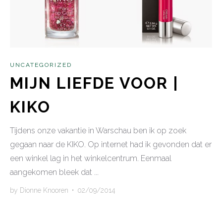
UNCATEGORIZED
MIJN LIEFDE VOOR |
KIKO
Tijdens onze vakantie in Warschau ben ik op zoek
gegaan naar de KIKO. Op internet had ik gevonden dat er
een winkel lag in het winkelcentrum. Eenmaal
aangekomen bleek dat ...
by
Dionne Knooren
•
02/09/2014