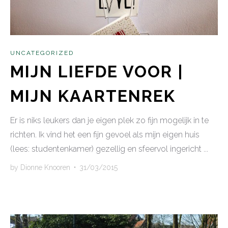
UNCATEGORIZED
MIJN LIEFDE VOOR |
MIJN KAARTENREK
Er is niks leukers dan je eigen plek zo fijn mogelijk in te
richten. Ik vind het een fijn gevoel als mijn eigen huis
(lees: studentenkamer) gezellig en sfeervol ingericht ...
by
Dionne Knooren
•
31/03/2015