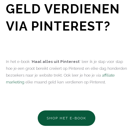
GELD VERDIENEN
VIA PINTEREST?
In het e-book '
Haal alles uit Pinterest
' leer ik je stap voor stap
hoe je een groot bereikt creëert op Pinterest en elke dag honderden
bezoekers naar je website trekt. Ook leer je hoe je via
affiliate
marketing
elke maand geld kan verdienen op Pinterest.
SHOP HET E-BOOK