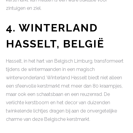
zintuigen en ziel.
4. WINTERLAND
HASSELT, BELGIË
Hasselt, in het hart van Belgisch Limburg, transformeert
tijdens de wintermaanden in een magisch
winterwonderland. Winterland Hasselt biedt niet alleen
een sfeervolle kerstmarkt met meer dan 80 kraampjes,
maar ook een schaatsbaan en een reuzenrad. De
verlichte kerstboom en het decor van duizenden
twinkelende lichtjes dragen bij aan de onvergetelijke
charme van deze Belgische kerstmarkt.