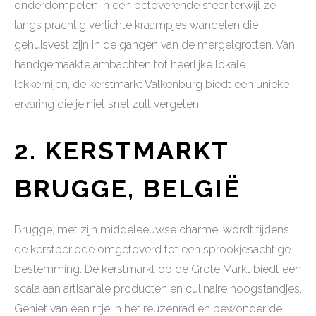
onderdompelen in een betoverende sfeer terwijl ze
langs prachtig verlichte kraampjes wandelen die
gehuisvest zijn in de gangen van de mergelgrotten. Van
handgemaakte ambachten tot heerlijke lokale
lekkernijen, de kerstmarkt Valkenburg biedt een unieke
ervaring die je niet snel zult vergeten.
2. KERSTMARKT
BRUGGE, BELGIË
Brugge, met zijn middeleeuwse charme, wordt tijdens
de kerstperiode omgetoverd tot een sprookjesachtige
bestemming. De kerstmarkt op de Grote Markt biedt een
scala aan artisanale producten en culinaire hoogstandjes.
Geniet van een ritje in het reuzenrad en bewonder de