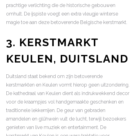
prachtige verlichting die de historische gebouwen
omhult. De ijspiste voegt een extra vleugje winterse
magie toe aan deze betoverende Belgische kerstmarkt.
3. KERSTMARKT
KEULEN, DUITSLAND
Duitsland staat bekend om zijn betoverende
kerstmarkten en Keulen vormt hierop geen uitzondering.
De kathedraal van Keulen dient als indrukwekkend decor
voor de kraampjes vol handgemaakte geschenken en
traditionele lekkernijen. De geur van gebraden
amandelen en glühwein vult de lucht, terwijl bezoekers
genieten van live muziek en entertainment. De
kerstmarkt van Keulen is een ware traktatie voor