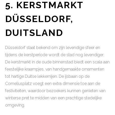
5. KERSTMARKT
DÜSSELDORF,
DUITSLAND
Düsseldorf staat bekend om zijn levendige sfeer en
tijdens de kerstperiode wordt de stad nog levendiger.
De kerstmarkt in de oude binnenstad biedt een scala aan
feestelijke kraampjes, van handgemaakte ornamenten
tot hartige Duitse lekkernijen. De ijsbaan op de
Corneliusplatz voegt een extra dimensie toe aan de
festiviteiten, waardoor bezoekers kunnen genieten van
winterse pret te midden van een prachtige stedelijke
omgeving.