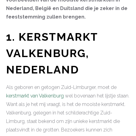
Nederland, België en Duitsland die je zeker in de
feeststemming zullen brengen.
1. KERSTMARKT
VALKENBURG,
NEDERLAND
Als geboren en getogen Zuid-Limburger, moet de
kerstmarkt van Valkenburg
wel bovenaan het lijstje staan.
Want als je het mij vraagt, is het de mooiste kerstmarkt.
Valkenburg, gelegen in het schilderachtige Zuid-
Limburg, staat bekend om zijn unieke kerstmarkt die
plaatsvindt in de grotten. Bezoekers kunnen zich