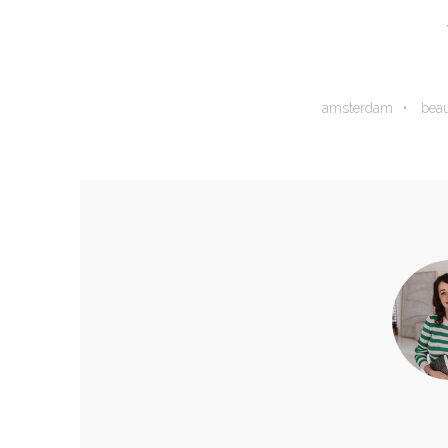
amsterdam
bea