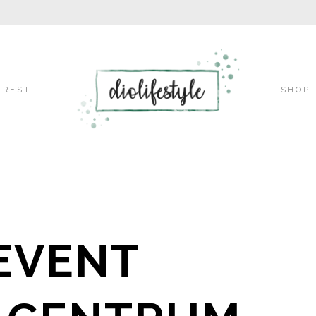
Skip
EREST’
SHOP
to
content
 EVENT