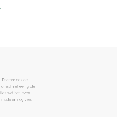
e
o. Daarom ook de
l nomad met een grote
 alles wat het leven
en, mode en nog veel