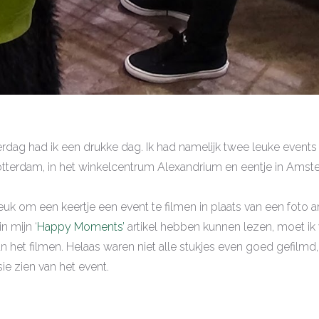
dag had ik een drukke dag. Ik had namelijk twee leuke events
Rotterdam, in het winkelcentrum Alexandrium en eentje in Ams
euk om een keertje een event te filmen in plaats van een foto arti
n mijn ‘
Happy Moments’
artikel hebben kunnen lezen, moet ik
het filmen. Helaas waren niet alle stukjes even goed gefilmd, du
ie zien van het event.