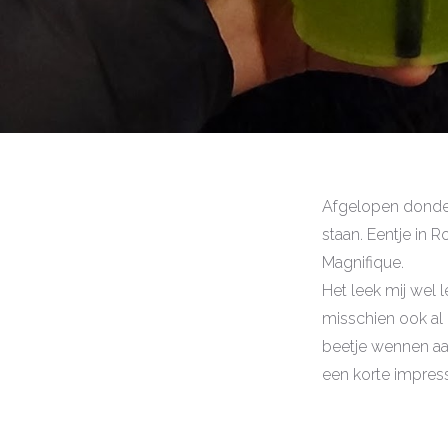
Afgelopen donder
staan. Eentje in 
Magnifique.
Het leek mij wel l
misschien ook al i
beetje wennen aan 
een korte impress