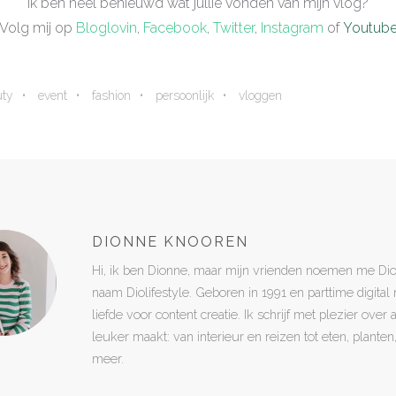
Ik ben heel benieuwd wat jullie vonden van mijn vlog?
Volg mij op
Bloglovin
,
Facebook
,
Twitter
,
Instagram
of
Youtub
uty
event
fashion
persoonlijk
vloggen
DIONNE KNOOREN
Hi, ik ben Dionne, maar mijn vrienden noemen me Di
naam Diolifestyle. Geboren in 1991 en parttime digita
liefde voor content creatie. Ik schrijf met plezier over
leuker maakt: van interieur en reizen tot eten, plant
meer.