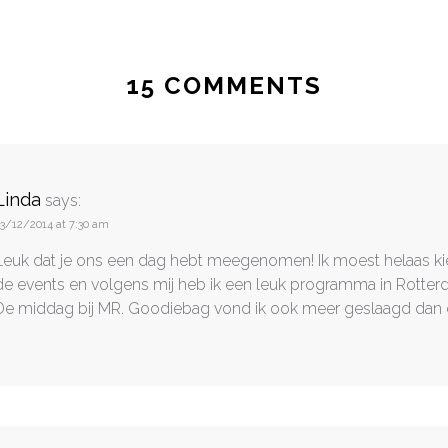
15 COMMENTS
Linda
says:
3/12/2014 at 7:30 am
Leuk dat je ons een dag hebt meegenomen! Ik moest helaas k
de events en volgens mij heb ik een leuk programma in Rotter
De middag bij MR. Goodiebag vond ik ook meer geslaagd dan 