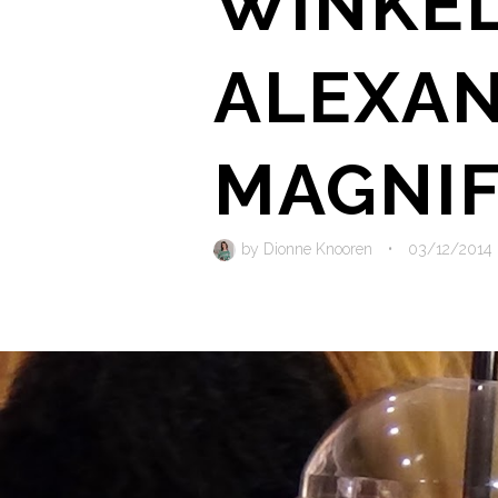
WINKE
ALEXAN
MAGNIF
by
Dionne Knooren
•
03/12/2014