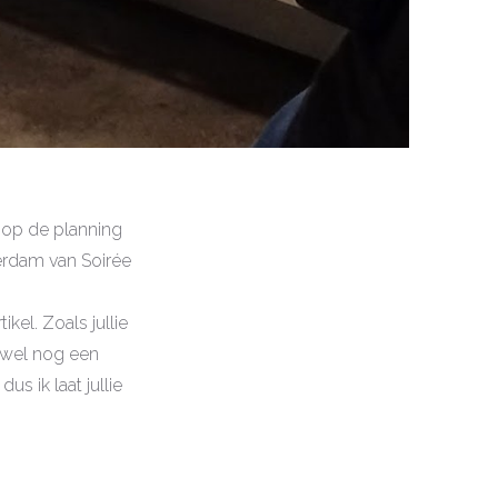
 op de planning
terdam van Soirée
kel. Zoals jullie
 wel nog een
s ik laat jullie