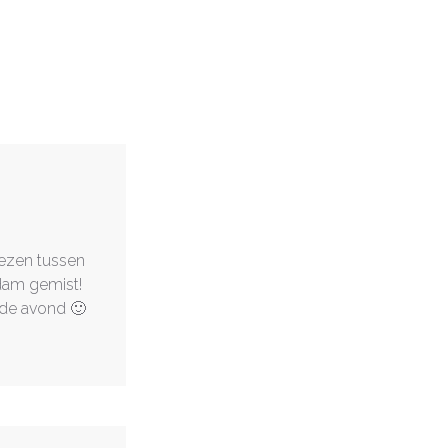
iezen tussen
dam gemist!
de avond 🙂