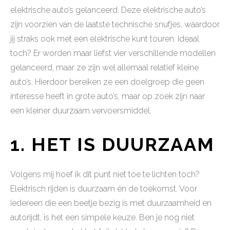
elektrische auto’s gelanceerd. Deze elektrische auto’s
zijn voorzien van de laatste technische snufjes, waardoor
jij straks ook met een elektrische kunt touren. Ideaal
toch? Er worden maar liefst vier verschillende modellen
gelanceerd, maar ze zijn wel allemaal relatief kleine
auto’s. Hierdoor bereiken ze een doelgroep die geen
interesse heeft in grote auto’s, maar op zoek zijn naar
een kleiner duurzaam vervoersmiddel.
1.
HET IS DUURZAAM
Volgens mij hoef ik dit punt niet toe te lichten toch?
Elektrisch rijden is duurzaam én de toekomst. Voor
iedereen die een beetje bezig is met duurzaamheid en
autorijdt, is het een simpele keuze. Ben je nog niet