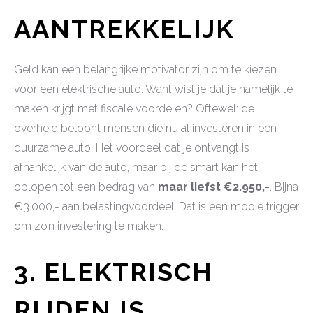
AANTREKKELIJK
Geld kan een belangrijke motivator zijn om te kiezen
voor een elektrische auto. Want wist je dat je namelijk te
maken krijgt met fiscale voordelen? Oftewel: de
overheid beloont mensen die nu al investeren in een
duurzame auto. Het voordeel dat je ontvangt is
afhankelijk van de auto, maar bij de smart kan het
oplopen tot een bedrag van
maar liefst €2.950,-
. Bijna
€3.000,- aan belastingvoordeel. Dat is een mooie trigger
om zo’n investering te maken.
3.
ELEKTRISCH
RIJDEN IS