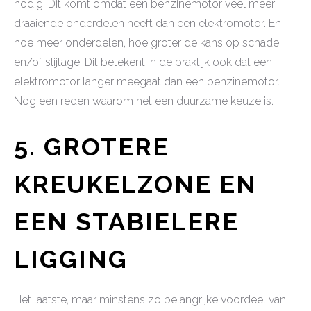
nodig. Dit komt omdat een benzinemotor veel meer
draaiende onderdelen heeft dan een elektromotor. En
hoe meer onderdelen, hoe groter de kans op schade
en/of slijtage. Dit betekent in de praktijk ook dat een
elektromotor langer meegaat dan een benzinemotor.
Nog een reden waarom het een duurzame keuze is.
5.
GROTERE
KREUKELZONE EN
EEN STABIELERE
LIGGING
Het laatste, maar minstens zo belangrijke voordeel van