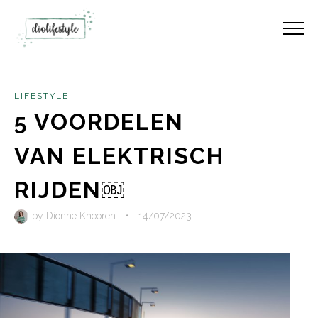
LIFESTYLE
5 VOORDELEN
VAN ELEKTRISCH
RIJDEN￼
by
Dionne Knooren
•
14/07/2023