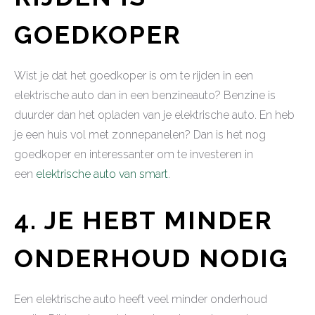
GOEDKOPER
Wist je dat het goedkoper is om te rijden in een
elektrische auto dan in een benzineauto? Benzine is
duurder dan het opladen van je elektrische auto. En heb
je een huis vol met zonnepanelen? Dan is het nog
goedkoper en interessanter om te investeren in
een
elektrische auto van smart
.
4.
JE HEBT MINDER
ONDERHOUD NODIG
Een elektrische auto heeft veel minder onderhoud