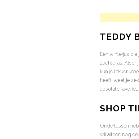
TEDDY 
Een winterjas die 
zachte jas. Alsof 
kun je lekker kro
heeft, weet je zek
absolute favoriet
SHOP T
Ondertussen heb 
wil alleen nog ee