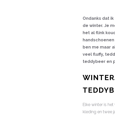
Ondanks dat ik 
de winter. Je m
het al flink ko
handschoenen a
ben me maar alv
veel fluffy, ted
teddybeer en p
WINTERJ
TEDDYB
Elke winter is het
kleding en twee j