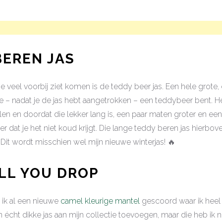
BEREN JAS
je veel voorbij ziet komen is de teddy beer jas. Een hele grote,
je – nadat je de jas hebt aangetrokken – een teddybeer bent. Heer
elen en doordat die lekker lang is, een paar maten groter en ee
er dat je het niet koud krijgt. Die lange teddy beren jas hierbove
. Dit wordt misschien wel mijn nieuwe winterjas! 🔥
ILL YOU DROP
ik al een nieuwe
camel kleurige mantel
gescoord waar ik heel b
n écht dikke jas aan mijn collectie toevoegen, maar die heb ik n