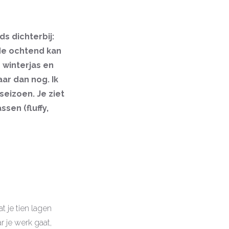
s dichterbij:
 de ochtend kan
 winterjas en
ar dan nog. Ik
seizoen. Je ziet
ssen (fluffy,
t je tien lagen
r je werk gaat,