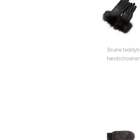
Bruine teddyb
handschoenen –