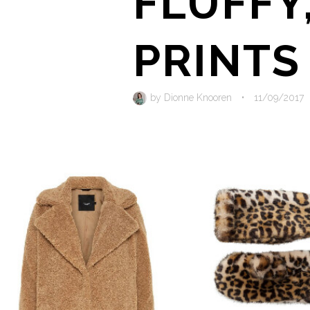
FLUFFY
PRINTS
by
Dionne Knooren
•
11/09/2017