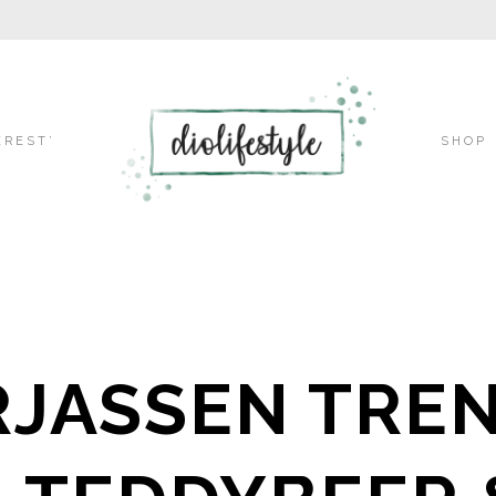
Skip
EREST’
SHOP
to
content
JASSEN TREN