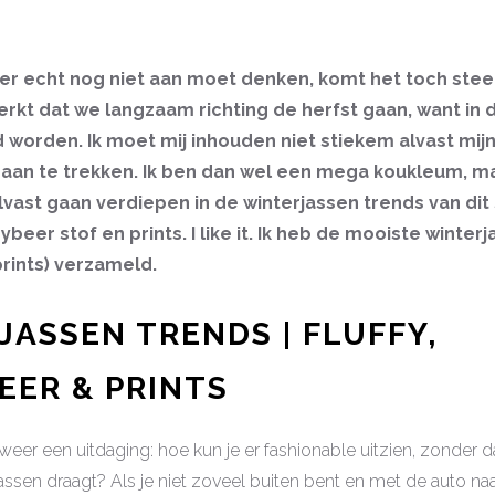
er echt nog niet aan moet denken, komt het toch steed
erkt dat we langzaam richting de herfst gaan, want in
ud worden. Ik moet mij inhouden niet stiekem alvast mijn
an te trekken. Ik ben dan wel een mega koukleum, ma
ast gaan verdiepen in de winterjassen trends van dit 
dybeer stof en prints. I like it. Ik heb de mooiste winterja
rints) verzameld.
ASSEN TRENDS | FLUFFY,
EER & PRINTS
 weer een uitdaging: hoe kun je er fashionable uitzien, zonder da
assen draagt? Als je niet zoveel buiten bent en met de auto naa