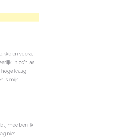
 dikke en vooral
lijk! In zo’n jas
n hoge kraag
n is mijn
lij mee ben. Ik
og niet