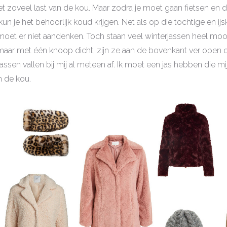
et zoveel last van de kou. Maar zodra je moet gaan fietsen en 
, kun je het behoorlijk koud krijgen. Net als op die tochtige en ij
Ik moet er niet aandenken. Toch staan veel winterjassen heel moo
aar met één knoop dicht, zijn ze aan de bovenkant ver open 
jassen vallen bij mij al meteen af. Ik moet een jas hebben die m
 de kou.