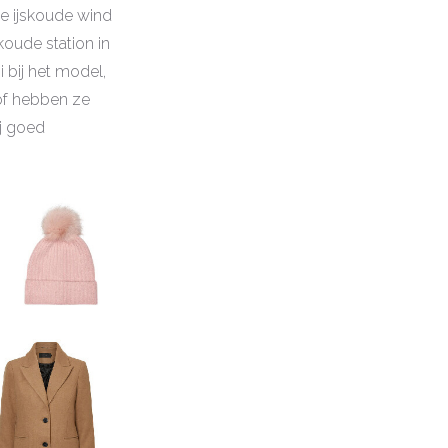
de ijskoude wind
skoude station in
i bij het model,
of hebben ze
ij goed