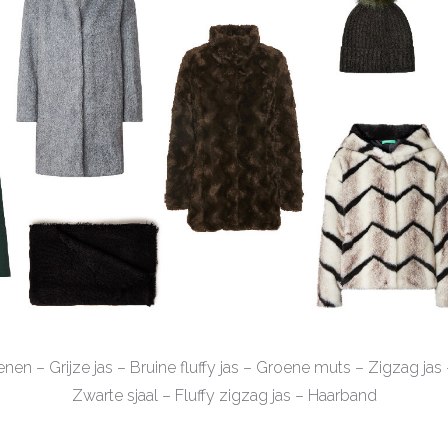
nen – Grijze jas – Bruine fluffy jas – Groene muts – Zigzag jas
Zwarte sjaal – Fluffy zigzag jas – Haarband