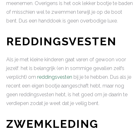
meenemen. Overigens is het ook lekker bootje te baden
of misschien wel te zwemmen terwijl je op de boot
bent. Dus een handdoek is geen overbodige luxe.
REDDINGSVESTEN
Als je met kleine kinderen gaat varen of gewoon voor
jezelf: het is belangrijk (en in sommige gevallen zelfs
verplicht) om
reddingsvesten
bij je te hebben. Dus als je
recent een eigen bootje aangeschaft hebt, maar nog
geen reddingsvesten hebt, is het goed om je daarin te
verdiepen zodat je weet dat je veilig bent.
ZWEMKLEDING