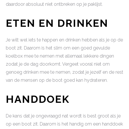
daardoor absoluut niet ontbreken op je paklijst.
ETEN EN DRINKEN
Je wilt wel iets te happen en drinken hebben als je op de
boot zit. Daarom is het slim om een goed gevulde
koelbox mee te nemen met allemaal lekkere dingen
zodat je de dag doorkomt. Vergeet vooral niet om
genoeg drinken mee te nemen, zodat je jezelf en de rest
van de mensen op de boot goed kan hydrateren.
HANDDOEK
De kans dat je ongevraagd nat wordt is best groot als je
op een boot zit. Daarom is het handig om een handdoek