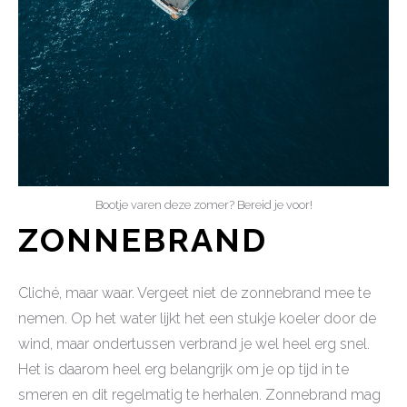
Bootje varen deze zomer? Bereid je voor!
ZONNEBRAND
Cliché, maar waar. Vergeet niet de zonnebrand mee te
nemen. Op het water lijkt het een stukje koeler door de
wind, maar ondertussen verbrand je wel heel erg snel.
Het is daarom heel erg belangrijk om je op tijd in te
smeren en dit regelmatig te herhalen. Zonnebrand mag