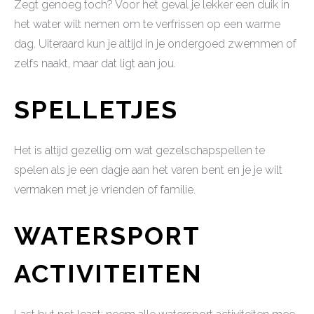
Zegt genoeg toch? Voor het geval je lekker een duik in
het water wilt nemen om te verfrissen op een warme
dag. Uiteraard kun je altijd in je ondergoed zwemmen of
zelfs naakt, maar dat ligt aan jou.
SPELLETJES
Het is altijd gezellig om wat gezelschapspellen te
spelen als je een dagje aan het varen bent en je je wilt
vermaken met je vrienden of familie.
WATERSPORT
ACTIVITEITEN