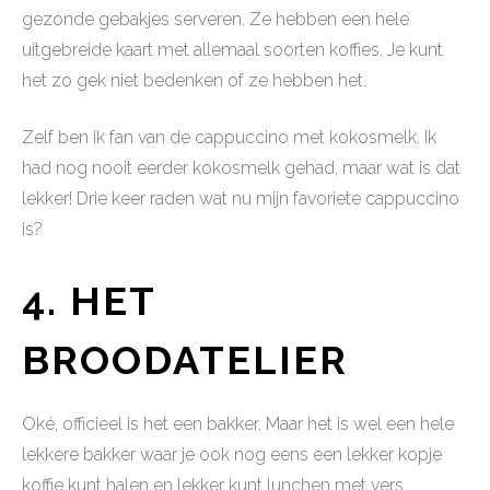
gezonde gebakjes serveren. Ze hebben een hele
uitgebreide kaart met allemaal soorten koffies. Je kunt
het zo gek niet bedenken of ze hebben het.
Zelf ben ik fan van de cappuccino met kokosmelk. Ik
had nog nooit eerder kokosmelk gehad, maar wat is dat
lekker! Drie keer raden wat nu mijn favoriete cappuccino
is?
4. HET
BROODATELIER
Oké, officieel is het een bakker. Maar het is wel een hele
lekkere bakker waar je ook nog eens een lekker kopje
koffie kunt halen en lekker kunt lunchen met vers