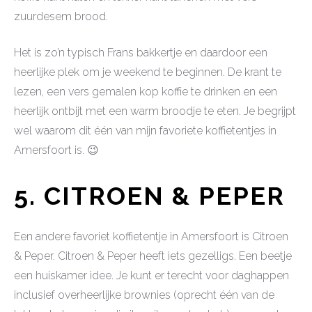
zuurdesem brood.
Het is zo’n typisch Frans bakkertje en daardoor een
heerlijke plek om je weekend te beginnen. De krant te
lezen, een vers gemalen kop koffie te drinken en een
heerlijk ontbijt met een warm broodje te eten. Je begrijpt
wel waarom dit één van mijn favoriete koffietentjes in
Amersfoort is. 😉
5. CITROEN & PEPER
Een andere favoriet koffietentje in Amersfoort is Citroen
& Peper. Citroen & Peper heeft iets gezelligs. Een beetje
een huiskamer idee. Je kunt er terecht voor daghappen
inclusief overheerlijke brownies (oprecht één van de