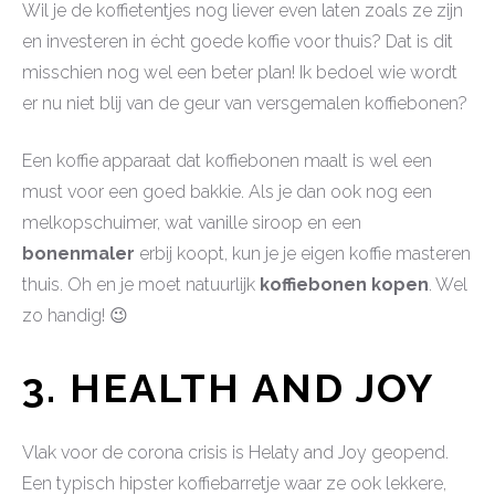
Wil je de koffietentjes nog liever even laten zoals ze zijn
en investeren in écht goede koffie voor thuis? Dat is dit
misschien nog wel een beter plan! Ik bedoel wie wordt
er nu niet blij van de geur van versgemalen koffiebonen?
Een koffie apparaat dat koffiebonen maalt is wel een
must voor een goed bakkie. Als je dan ook nog een
melkopschuimer, wat vanille siroop en een
bonenmaler
erbij koopt, kun je je eigen koffie masteren
thuis. Oh en je moet natuurlijk
koffiebonen kopen
. Wel
zo handig! 😉
3. HEALTH AND JOY
Vlak voor de corona crisis is Helaty and Joy geopend.
Een typisch hipster koffiebarretje waar ze ook lekkere,