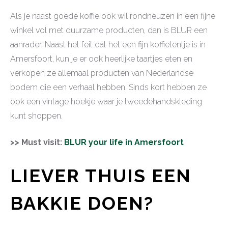
Als je naast goede koffie ook wil rondneuzen in een fijne
winkel vol met duurzame producten, dan is BLUR een
aanrader. Naast het feit dat het een fijn koffietentje is in
Amersfoort, kun je er ook heerlijke taartjes eten en
verkopen ze allemaal producten van Nederlandse
bodem die een verhaal hebben. Sinds kort hebben ze
ook een vintage hoekje waar je tweedehandskleding
kunt shoppen.
>> Must visit:
BLUR your life in Amersfoort
LIEVER THUIS EEN
BAKKIE DOEN?