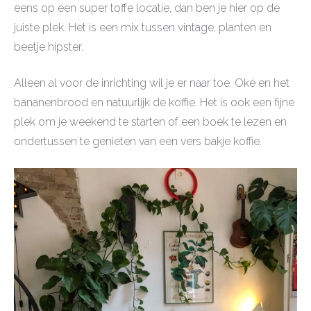
eens op een super toffe locatie, dan ben je hier op de
juiste plek. Het is een mix tussen vintage, planten en
beetje hipster.
Alleen al voor de inrichting wil je er naar toe. Oké en het
bananenbrood en natuurlijk de koffie. Het is ook een fijne
plek om je weekend te starten of een boek te lezen en
ondertussen te genieten van een vers bakje koffie.