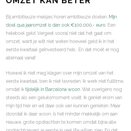
OMZET KAN BETER
Bij ambitieuze meisjes horen ambitieuze doelen.
Mijn
doel qua jaaromzet is dan ook €100.000,- euro
. Een
heleboel geld. Vergeet vooral niet dat het gaat om
omzet, want je wilt niet weten hoeveel geld ik in het
eerste kwartaal geïnvesteerd heb.. En dat moet er nog
allemaal vanaf.
Hoewel ik niet mag klagen over mijn omzet van het
eerste kwartaal, ben ik niet tevreden. Ik werk niet fulltime,
omdat ik
tijdelijk in Barcelona woon
. Wat overigens nog
steeds als een geluksmoment voelt. Ik geniet erom van
mijn tijd hier en wil daar ook van kunnen genieten. Maar
doordat ik daar woon, is het minder makkelijk om aan
nieuwe, grote opdrachten te komen omdat bijna alle
opdrachtgevers je eerste in real life willen zien. En dat