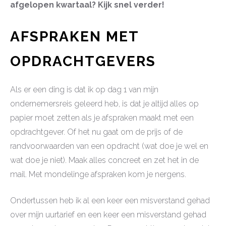
afgelopen kwartaal? Kijk snel verder!
AFSPRAKEN MET
OPDRACHTGEVERS
Als er een ding is dat ik op dag 1 van mijn
ondernemersreis geleerd heb, is dat je altijd alles op
papier moet zetten als je afspraken maakt met een
opdrachtgever. Of het nu gaat om de prijs of de
randvoorwaarden van een opdracht (wat doe je wel en
wat doe je niet). Maak alles concreet en zet het in de
mail. Met mondelinge afspraken kom je nergens.
Ondertussen heb ik al een keer een misverstand gehad
over mijn uurtarief en een keer een misverstand gehad