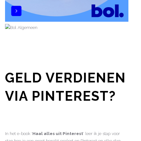
GELD VERDIENEN
VIA PINTEREST?
In het e-book '
Haal alles uit Pinterest
' leer ik je stap voor
stap hoe je een groot bereikt creëert op Pinterest en elke dag