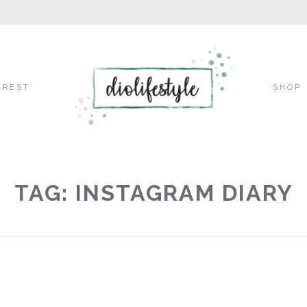
Skip
EREST’
SHOP
to
TAG: INSTAGRAM DIARY
content