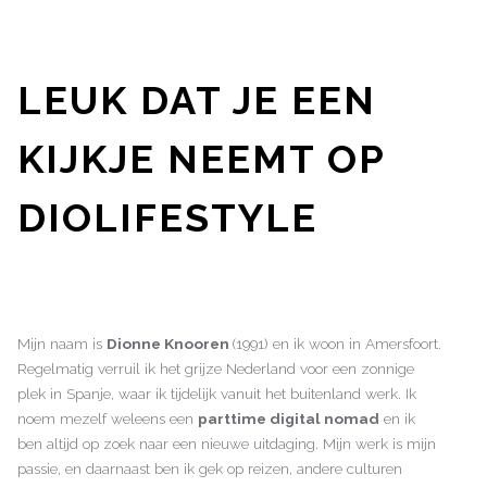
LEUK DAT JE EEN
KIJKJE NEEMT OP
DIOLIFESTYLE
Mijn naam is
Dionne Knooren
(1991) en ik woon in Amersfoort.
Regelmatig verruil ik het grijze Nederland voor een zonnige
plek in Spanje, waar ik tijdelijk vanuit het buitenland werk. Ik
noem mezelf weleens een
parttime digital nomad
en ik
ben altijd op zoek naar een nieuwe uitdaging. Mijn werk is mijn
passie, en daarnaast ben ik gek op reizen, andere culturen