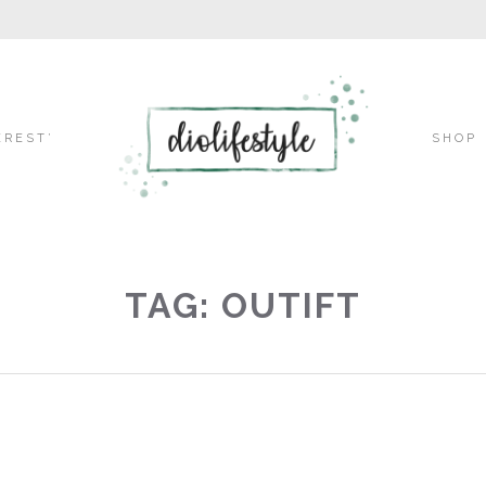
Skip
EREST’
SHOP
to
TAG: OUTIFT
content