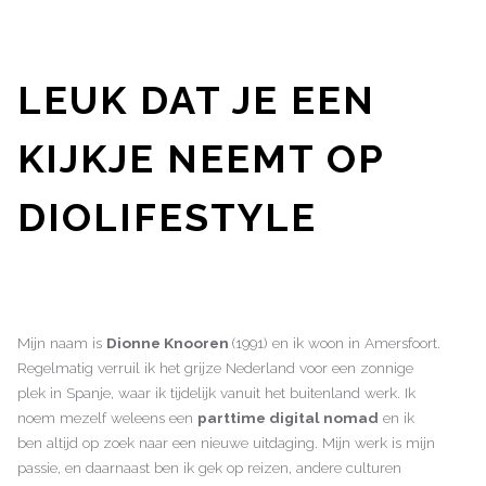
LEUK DAT JE EEN
KIJKJE NEEMT OP
DIOLIFESTYLE
Mijn naam is
Dionne Knooren
(1991) en ik woon in Amersfoort.
Regelmatig verruil ik het grijze Nederland voor een zonnige
plek in Spanje, waar ik tijdelijk vanuit het buitenland werk. Ik
noem mezelf weleens een
parttime digital nomad
en ik
ben altijd op zoek naar een nieuwe uitdaging. Mijn werk is mijn
passie, en daarnaast ben ik gek op reizen, andere culturen