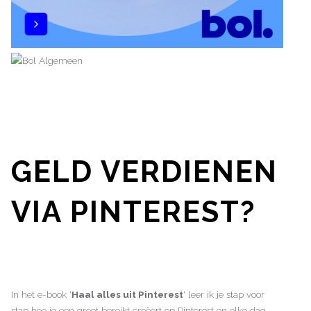
GELD VERDIENEN
VIA PINTEREST?
In het e-book '
Haal alles uit Pinterest
' leer ik je stap voor
stap hoe je een groot bereikt creëert op Pinterest en elke dag