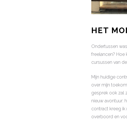
HET MO
Ondertussen was i
freelancen? Hoe k
cursussen van de 
Mijn huidige cont
over mijn toekoms
gesprek ook zal z
nieuw avontuur: h
contract kreeg ik 
overboord en voor