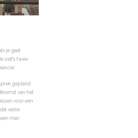
ls je gaat
de zelfs twee
lancer.
gesprek gepland
uitkomst van het
kiezen voor een
dat vaste
l geen man