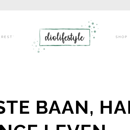
Skip
EREST’
SHOP
to
content
STE BAAN, H