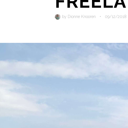
FREELA
by
Dionne Knooren
•
09/12/2018