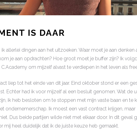
MENT IS DAAR
k allerlei dingen aan het uitzoeken. Waar moet je aan denken a
om je aan opdrachten? Hoe groot moet je buffer zijn? Ik volg
C.Academy om mijzelf alvast te verdiepen in het leven als free
ract liep tot het einde van dit jaar. Eind oktober stond er een 
t. Echter had ik voor mijzelf al een besluit genomen. Wat de 
ijn, ik heb besloten om te stoppen met mijn vaste baan en te 
et ondernemerschap. Ik moest een vast contract krijgen, maar 
niet. Dus beide partijen wilde niet met elkaar door. In dit geva
 mij heel duidelijk dat ik de juiste keuze heb gemaakt.