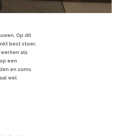
euwen. Op dit
nkt best stoer,
 werken als
 op een
ouden en soms
aal wel