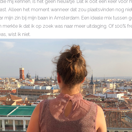
e mij kennen, is het geen nieuwtje. Dat ik ooit een keer voor m
ast. Alleen het moment wanneer dat zou plaatsvinden nog niet.
aar mijn zin bij mijn baan in Amsterdam. Een ideale mix tussen g
 merkte ik dat ik op zoek was naar meer uitdaging. Of 100% f
as, wist ik niet.