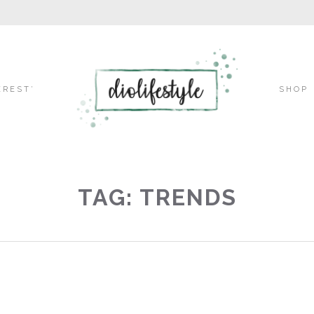
Skip
EREST’
SHOP
to
TAG: TRENDS
content