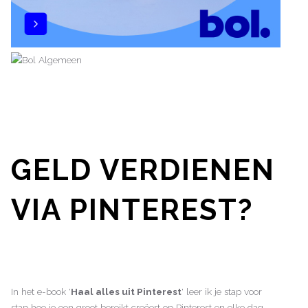
GELD VERDIENEN
VIA PINTEREST?
In het e-book '
Haal alles uit Pinterest
' leer ik je stap voor
stap hoe je een groot bereikt creëert op Pinterest en elke dag