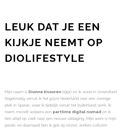
LEUK DAT JE EEN
KIJKJE NEEMT OP
DIOLIFESTYLE
Mijn naam is
Dionne Knooren
(1991) en ik woon in Amersfoort.
Regelmatig verruil ik het grijze Nederland voor een zonnige
plek in Spanje, waar ik tijdelijk vanuit het buitenland werk. Ik
noem mezelf weleens een
parttime digital nomad
en ik
ben altijd op zoek naar een nieuwe uitdaging. Mijn werk is mijn
passie, en daarnaast ben ik gek op reizen, andere culturen